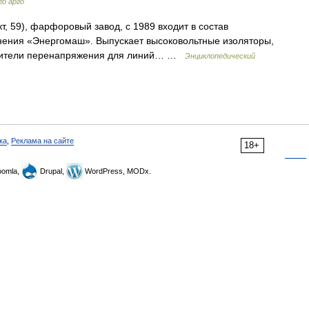
го арго
, 59), фарфоровый завод, с 1989 входит в состав
нения «Энергомаш». Выпускает высоковольтные изоляторы,
ичители перенапряжения для линий… …
Энциклопедический
ка
,
Реклама на сайте
18+
omla,
Drupal,
WordPress, MODx.