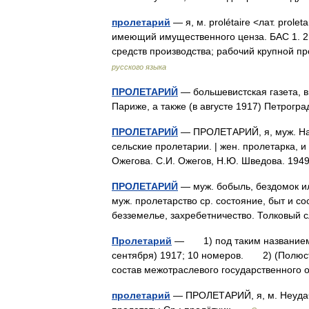
пролетарий
— я, м. prolétaire <лат. prol
имеющий имущественного ценза. БАС 1. 2
средств производства; рабочий крупной
русского языка
ПРОЛЕТАРИЙ
— большевистская газета, 
Париже, а также (в августе 1917) Петрог
ПРОЛЕТАРИЙ
— ПРОЛЕТАРИЙ, я, муж. Наё
сельские пролетарии. | жен. пролетарка, и 
Ожегова. С.И. Ожегов, Н.Ю. Шведова. 19
ПРОЛЕТАРИЙ
— муж. бобыль, бездомок и
муж. пролетарство ср. состояние, быт и с
безземелье, захребетничество. Толковый 
Пролетарий
— 1) под таким названием вы
сентября) 1917; 10 номеров. 2) (Полюстр
состав межотраслевого государственног
пролетарий
— ПРОЛЕТАРИЙ, я, м. Неудачни