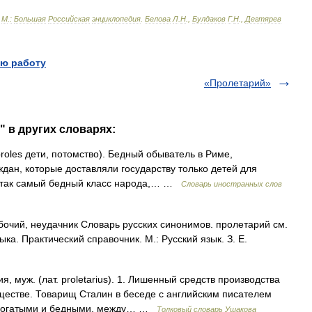
-
М
.
:
Большая
Российская
энциклопедия
.
Белова
Л
.
Н
.,
Булдаков
Г
.
Н
.,
Дегтярев
ю работу
«Пролетарий»
" в других словарях:
 proles дети, потомство). Бедный обыватель в Риме,
дан, которые доставляли государству только детей для
т так самый бедный класс народа,… …
Словарь иностранных слов
бочий, неудачник Словарь русских синонимов. пролетарий см.
ка. Практический справочник. М.: Русский язык. З. Е.
муж. (лат. proletarius). 1. Лишенный средств производства
ществе. Товарищ Сталин в беседе с английским писателем
у богатыми и бедными, между… …
Толковый словарь Ушакова