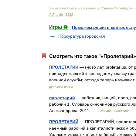
Энциклопедический
справочник
«
Санкт
-
Петербург
». 
А
.
Я
.
и
др
.
.
1992
.
Игры ⚽
Поможем решить контрольну
Прокуратура городская
Смотреть что такое "«Пролетарий»
ПРОЛЕТАРИЙ
— (ново лат. proletarius, от
принадлежавший к последнему классу граж
военной службы; отсюда теперь называю
русского языка
пролетарий
— работник, нищий, прол, ра
рабочий 1. Словарь синонимов русского язы
Александрова. 2011 …
Словарь синонимов
ПРОЛЕТАРИЙ
— ПРОЛЕТАРИЙ, пролетария, 
наемный рабочий в капиталистическом об
Уэллсом указал, что исход борьбы межд