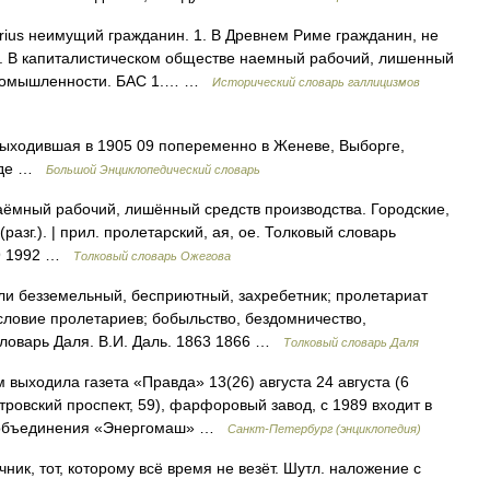
etarius неимущий гражданин. 1. В Древнем Риме гражданин, не
. В капиталистическом обществе наемный рабочий, лишенный
 промышленности. БАС 1.… …
Исторический словарь галлицизмов
выходившая в 1905 09 попеременно в Женеве, Выборге,
раде …
Большой Энциклопедический словарь
мный рабочий, лишённый средств производства. Городские,
(разг.). | прил. пролетарский, ая, ое. Толковый словарь
49 1992 …
Толковый словарь Ожегова
ли безземельный, бесприютный, захребетник; пролетариат
ословие пролетариев; бобыльство, бездомничество,
словарь Даля. В.И. Даль. 1863 1866 …
Толковый словарь Даля
ходила газета «Правда» 13(26) августа 24 августа (6
овский проспект, 59), фарфоровый завод, с 1989 входит в
о объединения «Энергомаш» …
Санкт-Петербург (энциклопедия)
к, тот, которому всё время не везёт. Шутл. наложение с