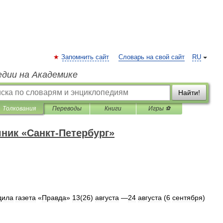
Запомнить сайт
Словарь на свой сайт
RU
едии на Академике
Найти!
Толкования
Переводы
Книги
Игры ⚽
ник «Санкт-Петербург»
дила
газета
«
Правда
»
13
(
26
)
августа
—
24
августа
(
6
сентября
)