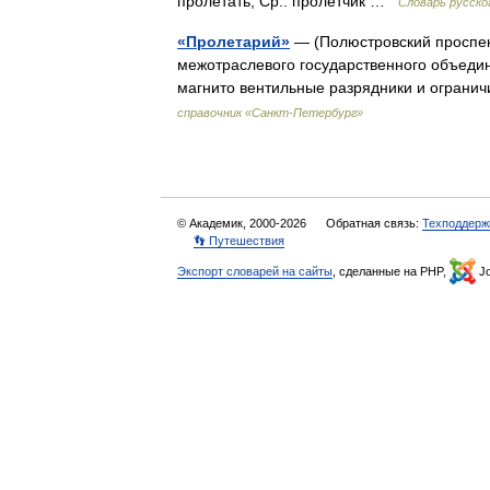
пролетать; Ср.: пролётчик …
Словарь русско
«Пролетарий»
— (Полюстровский проспект
межотраслевого государственного объеди
магнито вентильные разрядники и огран
справочник «Санкт-Петербург»
© Академик, 2000-2026
Обратная связь:
Техподдерж
👣 Путешествия
Экспорт словарей на сайты
, сделанные на PHP,
Jo