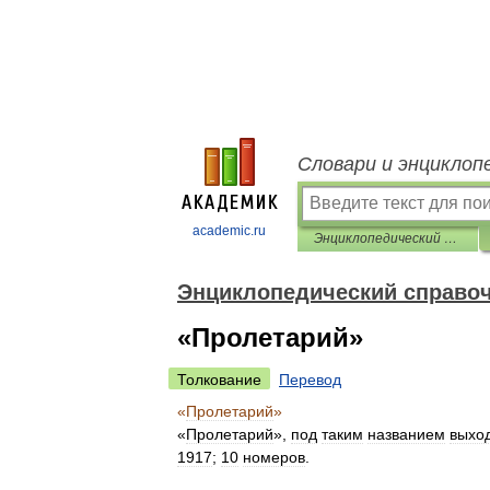
Словари и энциклоп
academic.ru
Энциклопедический справочник «Санкт-Петербург»
Энциклопедический справоч
«Пролетарий»
Толкование
Перевод
«
Пролетарий
»
«
Пролетарий
»,
под
таким
названием
выхо
1917
;
10
номеров
.